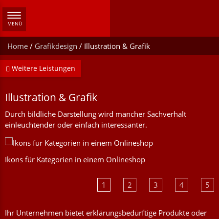
Navigation
MENÜ
ein/ausblenden
Home
/
Grafikdesign
/
Illustration & Grafik
Weitere Leistungen
Illustration & Grafik
Durch bildliche Darstellung wird mancher Sachverhalt
einleuchtender oder einfach interessanter.
Ikons für Kategorien in einem Onlineshop
I
1
2
3
4
5
Ihr Unternehmen bietet erklärungsbedürftige Produkte oder