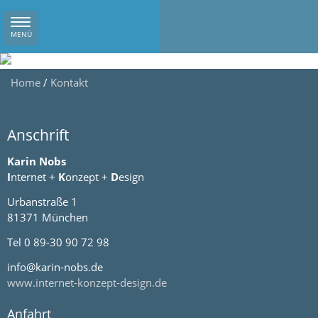
Navigation
MENÜ
ein/ausblenden
Home
/
Kontakt
Anschrift
Karin Nobs
I
nternet +
K
onzept +
D
esign
Urbanstraße 1
81371 München
Tel 0 89-30 90 72 98
info@karin-nobs.de
www.internet-konzept-design.de
Anfahrt