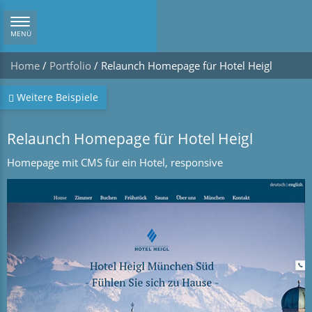
Navigation
MENÜ
ein/ausblenden
Home
/
Portfolio
/
Relaunch Homepage für Hotel Heigl
Weitere Beispiele
Relaunch Homepage für Hotel Heigl
Homepage mit CMS für ein Hotel, responsive